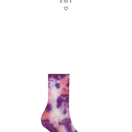
8,50
€